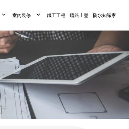
室內裝修
鐵工工程
聯絡上豐
防水知識家
水
室內裝修工程
水
浴室翻修
水
木板保養
泥作工程