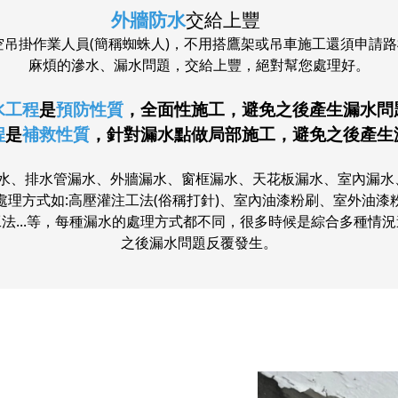
外牆防水
交給上豐
空吊掛作業人員(簡稱蜘蛛人)，不用搭鷹架或吊車施工還須申請
麻煩的滲水、漏水問題，交給上豐，絕對幫您處理好。
水工程
是
預防性質
，全面性施工，避免之後產生漏水問
程
是
補救性質
，針對漏水點做局部施工，避免之後產生
漏水、排水管漏水、外牆漏水、窗框漏水、天花板漏水、室內漏
理方式如:高壓灌注工法(俗稱打針)、室內油漆粉刷、室外油
...等，
每種漏水的處理方式都不同，很多時候是綜合多種情況
之後漏水問題反覆發生。