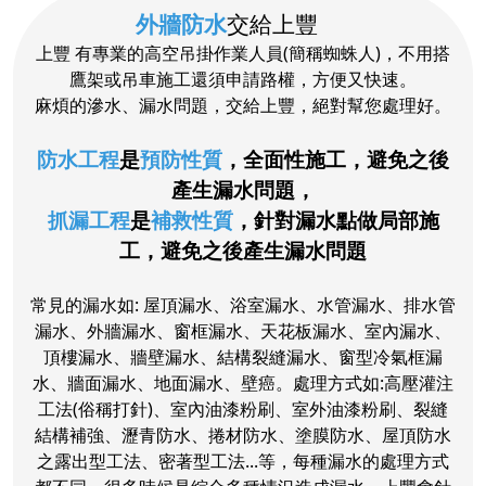
外牆防水
交給上豐
上豐 有專業的高空吊掛作業人員(簡稱蜘蛛人)，不用搭
鷹架或吊車施工還須申請路權，方便又快速。
麻煩的滲水、漏水問題，交給上豐，絕對幫您處理好。
防水工程
是
預防性質
，全面性施工，避免之後
產生漏水問題，
抓漏工程
是
補救性質
，針對漏水點做局部施
工，避免之後產生漏水問題
常見的漏水如: 屋頂漏水、浴室漏水、水管漏水、排水管
漏水、外牆漏水、窗框漏水、天花板漏水、室內漏水、
頂樓漏水、牆壁漏水、結構裂縫漏水、窗型冷氣框漏
水、牆面漏水、地面漏水、壁癌。處理方式如:高壓灌注
工法(俗稱打針)、室內油漆粉刷、室外油漆粉刷、裂縫
結構補強、瀝青防水、捲材防水、塗膜防水、屋頂防水
之露出型工法、密著型工法...等，
每種漏水的處理方式