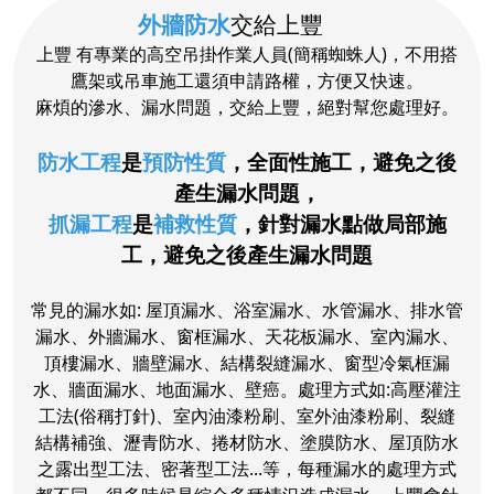
外牆防水
交給上豐
上豐 有專業的高空吊掛作業人員(簡稱蜘蛛人)，不用搭
鷹架或吊車施工還須申請路權，方便又快速。
麻煩的滲水、漏水問題，交給上豐，絕對幫您處理好。
防水工程
是
預防性質
，全面性施工，避免之後
產生漏水問題，
抓漏工程
是
補救性質
，針對漏水點做局部施
工，避免之後產生漏水問題
常見的漏水如: 屋頂漏水、浴室漏水、水管漏水、排水管
漏水、外牆漏水、窗框漏水、天花板漏水、室內漏水、
頂樓漏水、牆壁漏水、結構裂縫漏水、窗型冷氣框漏
水、牆面漏水、地面漏水、壁癌。處理方式如:高壓灌注
工法(俗稱打針)、室內油漆粉刷、室外油漆粉刷、裂縫
結構補強、瀝青防水、捲材防水、塗膜防水、屋頂防水
之露出型工法、密著型工法...等，
每種漏水的處理方式